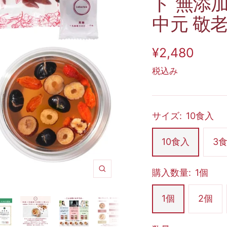
ト 無添
中元 敬
セ
¥2,480
税込み
ー
ル
価
サイズ:
10食入
格
10食入
3
購入数量:
1個
ズ
ー
1個
2個
ム
イ