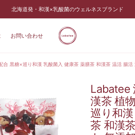
北海道発・和漢×乳酸菌のウェルネスブランド
Labatee〈ラ
は
お問い合わせ
バ
テ
ィ
菌配合 黒糖×巡り和漢 乳酸菌入 健康茶 薬膳茶 和漢茶 温活 腸活
ー〉
Labat
漢茶 植
巡り和漢
茶 和漢茶