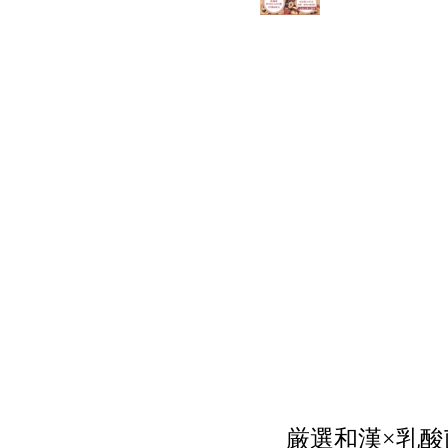
厳選和漢
×
乳