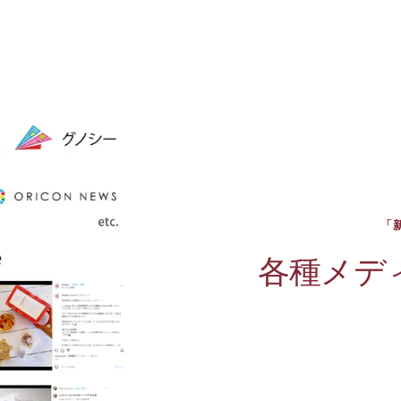
「
各種メデ