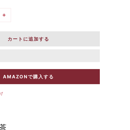
数
量
を
カートに追加する
増
や
す
AMAZONで購入する
茶