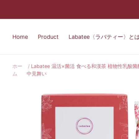
コ
ン
テ
ン
Home
Product
Labatee〈ラバティー〉と
ツ
へ
ス
ホー
Labatee 温活×菌活 食べる和漢茶 植物性乳酸
キ
ム
中見舞い
ッ
プ