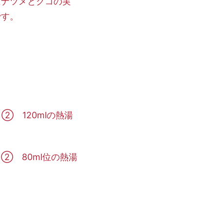
にナツメとクコの実
です。
 120mlの熱湯
② 80ml位の熱湯