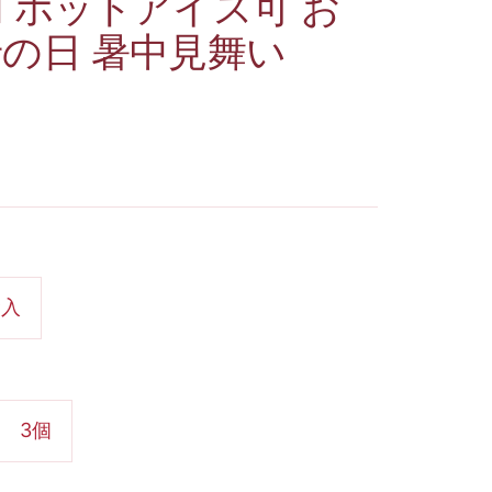
加 ホットアイス可 お
老の日 暑中見舞い
食入
3個