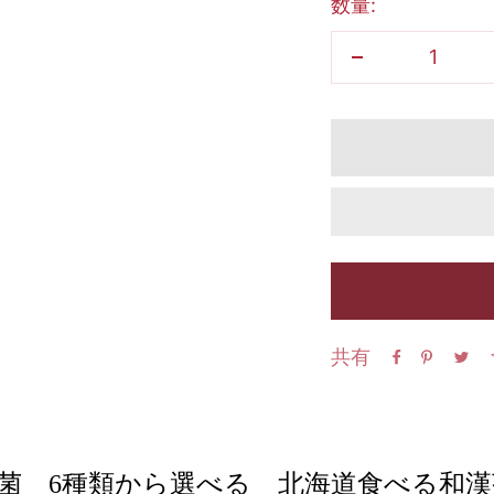
数量:
ン
数
量
を
減
ら
す
共有
酸菌
6
種類から選べる 北海道食べる和漢