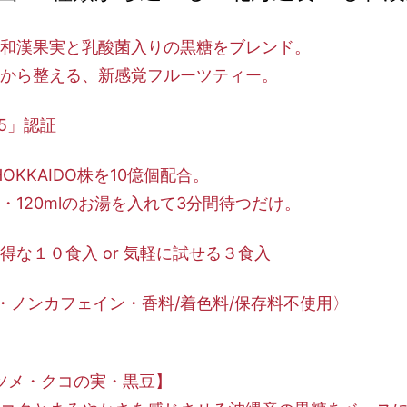
和漢果実と乳酸菌入りの黒糖をブレンド。
から整える、新感覚フルーツティー。
5」認証
OKKAIDO株を10億個配合。
・120mlのお湯を入れて3分間待つだけ。
得な１０食入 or 気軽に試せる３食入
％・ノンカフェイン・香料/着色料/保存料不使用〉
ナツメ・クコの実・黒豆】