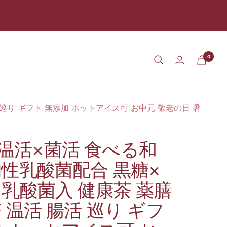
0
 巡り ギフト 無添加 ホットアイス可 お中元 敬老の日 暑
ee 温活×菌活 食べる和
物性乳酸菌配合 黒糖×
 乳酸菌入 健康茶 薬膳
 温活 腸活 巡り ギフ